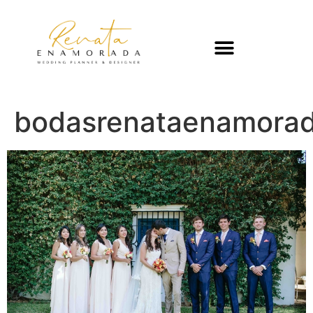
bodasrenataenamorad