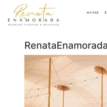
HOME
RenataEnamorad