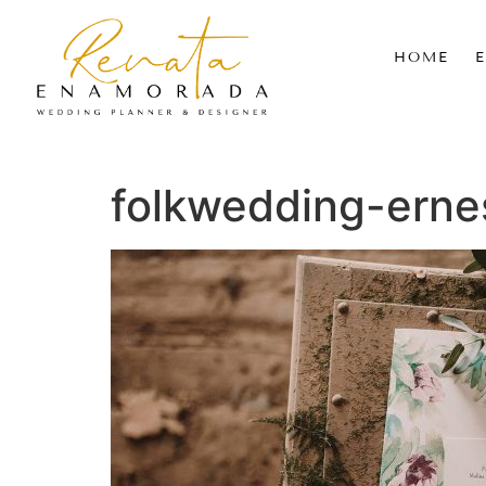
HOME
folkwedding-erne