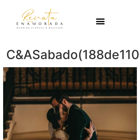
C&ASabado(188de110