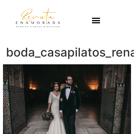
boda_casapilatos_re