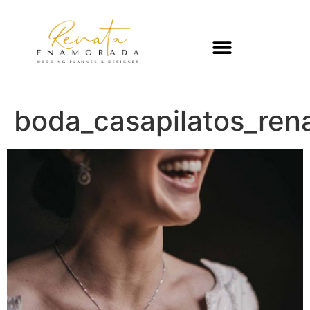
boda_casapilatos_re