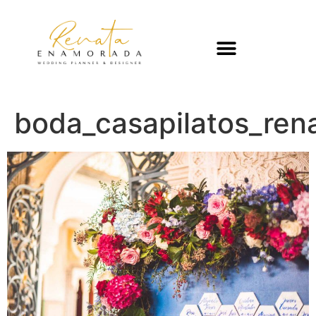
boda_casapilatos_re