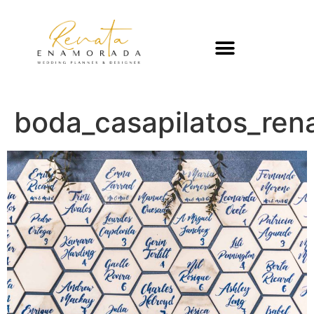
boda_casapilatos_re