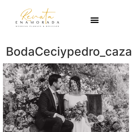
BodaCeciypedro_cazal