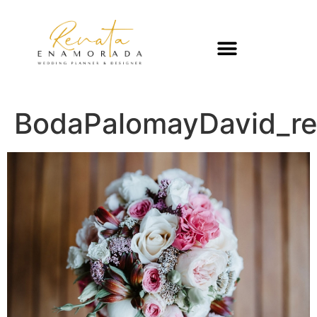
BodaPalomayDavid_r