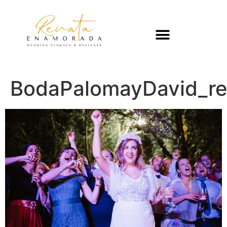
BodaPalomayDavid_r