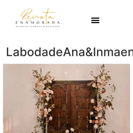
LabodadeAna&Inmaen