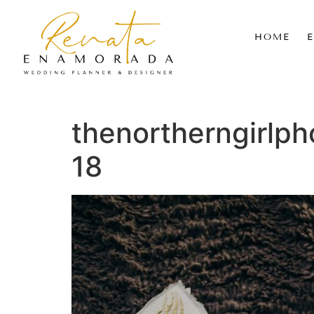
HOME
thenortherngirlp
18