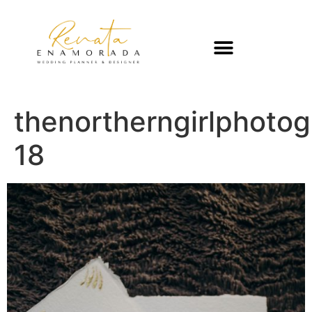
thenortherngirlphot
18