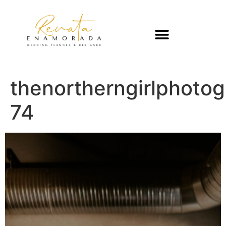
thenortherngirlphoto
74