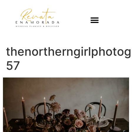
thenortherngirlphoto
57