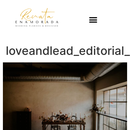
loveandlead_editoria