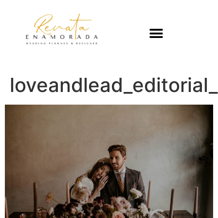
loveandlead_editoria