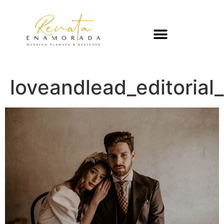
loveandlead_editoria