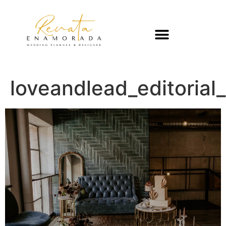
loveandlead_editoria