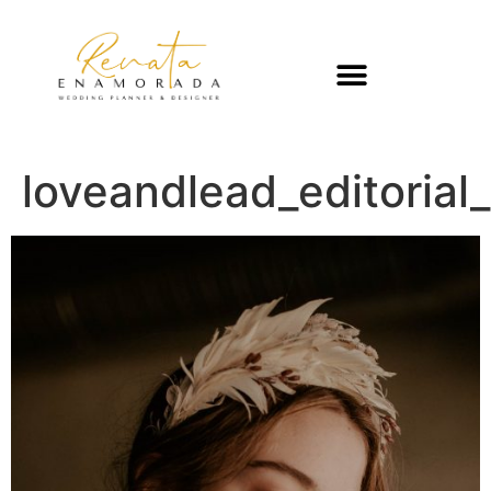
loveandlead_editoria