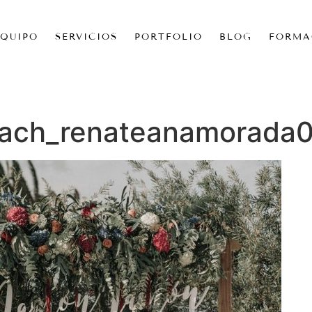
EQUIPO
SERVICIOS
PORTFOLIO
BLOG
FORMA
each_renateanamorada