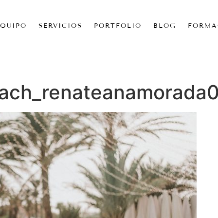
EQUIPO
SERVICIOS
PORTFOLIO
BLOG
FORMA
each_renateanamorada