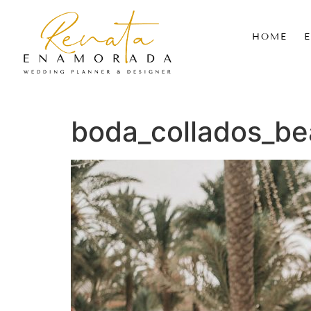
HOME
boda_collados_b