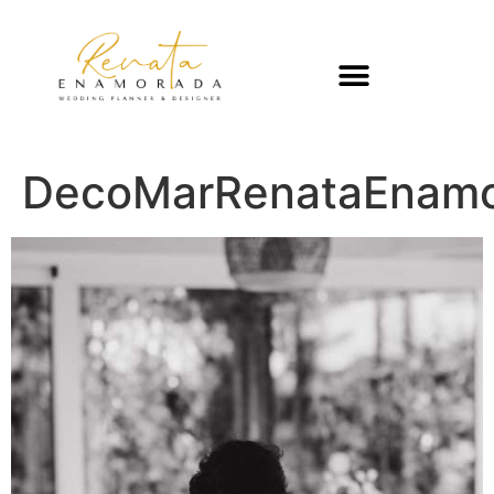
DecoMarRenataEnamo