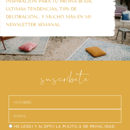
INSPIRACIÓN PARA TU PROPIA BODA,
ÚLTIMAS TENDENCIAS, TIPS DE
DECORACIÓN… Y MUCHO MÁS EN MI
NEWSLETTER SEMANAL.
suscríbete
HE LEÍDO Y ACEPTO LA
POLÍTICA DE PRIVACIDAD.