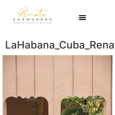
LaHabana_Cuba_Rena