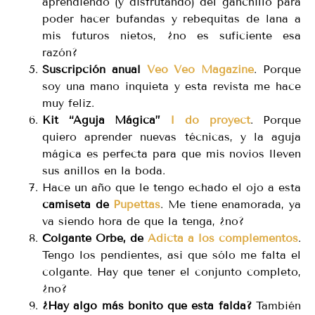
aprendiendo (y disfrutando) del ganchillo para
poder hacer bufandas y rebequitas de lana a
mis futuros nietos, ¿no es suficiente esa
razón?
Suscripción anual
Veo Veo Magazine
. Porque
soy una mano inquieta y esta revista me hace
muy feliz.
Kit “Aguja Mágica”
I do proyect
. Porque
quiero aprender nuevas técnicas, y la aguja
mágica es perfecta para que mis novios lleven
sus anillos en la boda.
Hace un año que le tengo echado el ojo a esta
camiseta de
Pupettas
. Me tiene enamorada, ya
va siendo hora de que la tenga, ¿no?
Colgante Orbe, de
Adicta a los complementos
.
Tengo los pendientes, asi que sólo me falta el
colgante. Hay que tener el conjunto completo,
¿no?
¿Hay algo más bonito que esta falda?
También