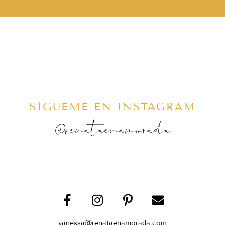
SÍGUEME EN INSTAGRAM
@renataenamorada
vanessa@renataenamorada.com