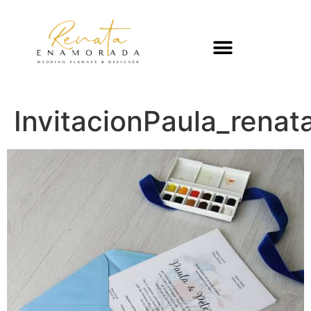
InvitacionPaula_rena