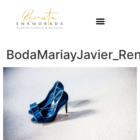
BodaMariayJavier_Re