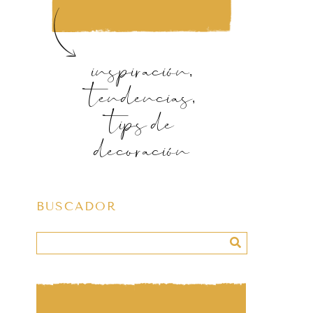
inspiración,
tendencias,
tips de
decoración
BUSCADOR