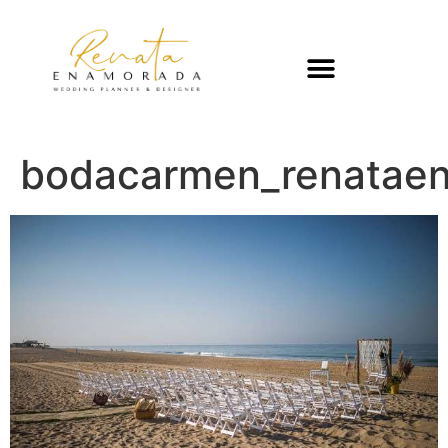
bodacarmen_renatae