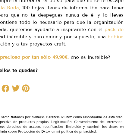
iempre la libreta en el bolso para que no se le escape
la Boda,
100 hojas llenas de información para tener
para que no te despegues nunca de él y lo lleves
ontiene todo lo necesario para que la organización
oda, queremos ayudarte a inspirarnte con el
pack de
dad increíble y puro amor y por supuesto, una
bobina
ción y a tus proyectos craft.
 precioso por tan sólo 49,90€
,
¿no es increíble?
ellos te quedas?
io serán tratados por Vanessa Herencia Muñoz como responsable de esta web.
spectiva de productos propios. Legitimación: Consentimiento del interesado.
tus derechos de acceso, rectificación, limitación y suprimir los datos en
lada sobre Protección de Datos en mi política de privacidad.