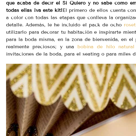
que acaba de decír el Si Quiero y no sabe como emp
todas ellas ¡va este kit!
El primero de ellos cuenta co
a color con todas las etapas que conlleva la organiz
detalle. Además, le he incluido el pack de ocho
rose
utilizarlo para decorar tu habitación e inspirarte mie
para la boda misma, en la zona de bienvenida, en el 
realmente preciosos; y una
bobina de hilo natura
invitaciones de la boda, para el seating o para miles d