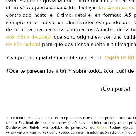
Para las que le gusta la edición de bolsillo y llevar s
ni un sólo apunte va este kit. Incluye,
los Apuntes de 
controlado hasta el último detalle, en formato A5 
siempre en el bolso, un planificador estupendo que c
de tu boda sea perfecta. Junto a los Apuntes de la b
dos nidos de abeja
que son… originales, con una cali
de hilo natural
para que des rienda suelta a tu imagina
Y su precio, igual de increíble que el kit,
regala un kit
¿Qué te parecen los kits? Y sobre todo… ¿con cuál de 
¡Comparte!
Te informo que los datos que me proporciones rellenando el presente formular
Con la Finalidad de remitir boletines periódicos con información y oferta pro
Destinatarios: Raiola. Ver política de privacidad de
Raiola
. Podrás ejercer 
vanessa@renataenamorada.com. Puedes consultar la información adicional y detal