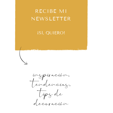
RECIBE MI
NEWSLETTER
¡SÍ, QUIERO!
inspiración,
tendencias,
tips de
decoración