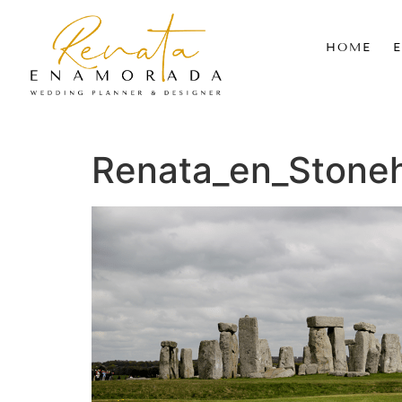
HOME
Renata_en_Stone