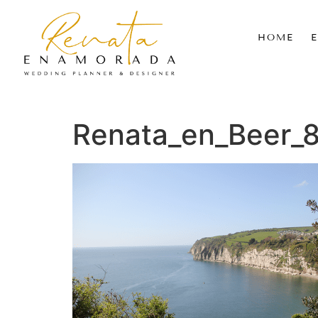
HOME
Renata_en_Beer_