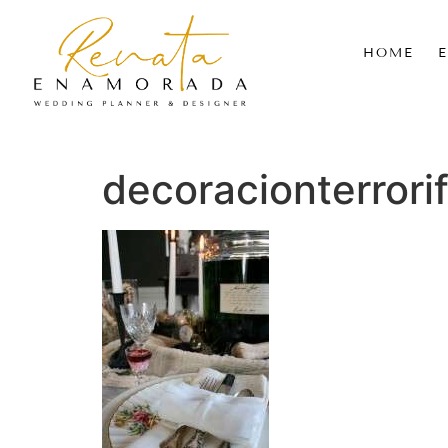
HOME
decoracionterror