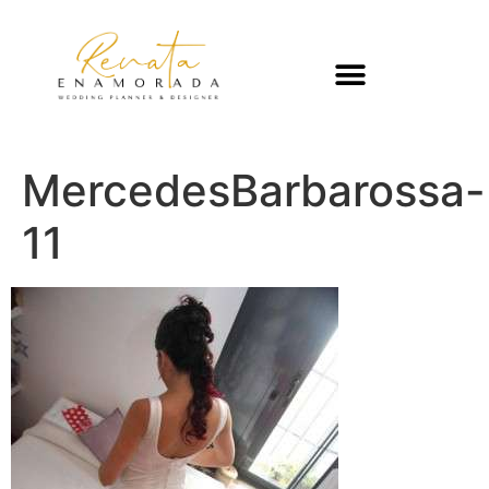
MercedesBarbarossa-
11