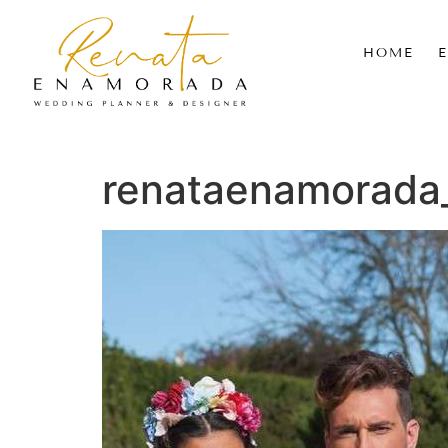
HOME
renataenamorada_