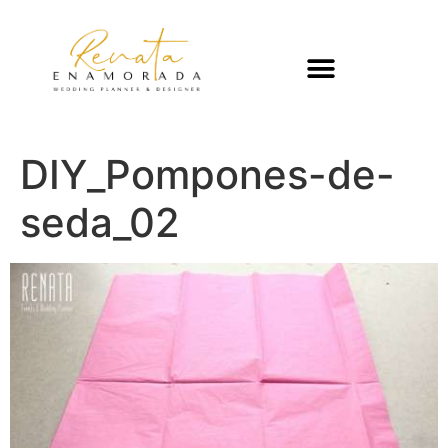
DIY_Pompones-de-
seda_02