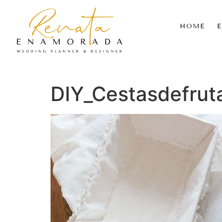
HOME
DIY_Cestasdefrut