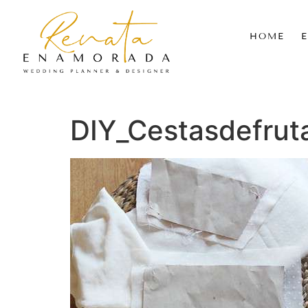
HOME
DIY_Cestasdefrut