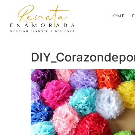
HOME
DIY_Corazondep