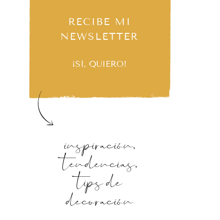
RECIBE MI
NEWSLETTER
¡SÍ, QUIERO!
inspiración,
tendencias,
tips de
decoración