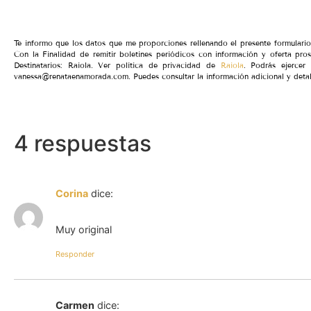
Te informo que los datos que me proporciones rellenando el presente formular
Con la Finalidad de remitir boletines periódicos con información y oferta pro
Destinatarios: Raiola. Ver política de privacidad de
Raiola
. Podrás ejercer 
vanessa@renataenamorada.com. Puedes consultar la información adicional y detal
4 respuestas
Corina
dice:
Muy original
Responder
Carmen
dice: