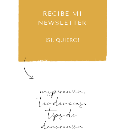
RECIBE MI
NEWSLETTER
¡SÍ, QUIERO!
inspiración,
tendencias,
tips de
decoración