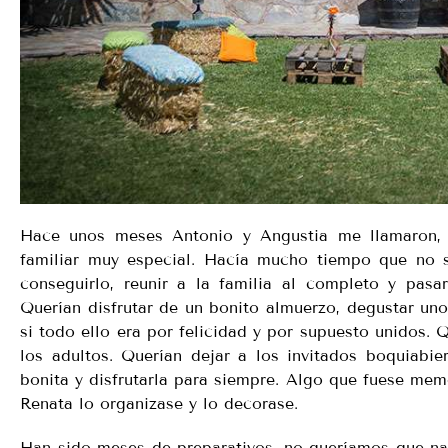
Hace unos meses Antonio y Angustia me llamaron, q
familiar muy especial. Hacía mucho tiempo que no s
conseguirlo, reunir a la familia al completo y pasa
Querían disfrutar de un bonito almuerzo, degustar unos 
si todo ello era por felicidad y por supuesto unidos. Q
los adultos. Querían dejar a los invitados boquiabie
bonita y disfrutarla para siempre. Algo que fuese me
Renata lo organizase y lo decorase.
Han sido meses de preparativos, no queríamos que nad