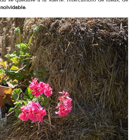
inolvidable
.