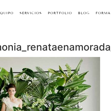
EQUIPO
SERVICIOS
PORTFOLIO
BLOG
FORMA
monia_renataenamorad