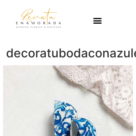
decoratubodaconazul