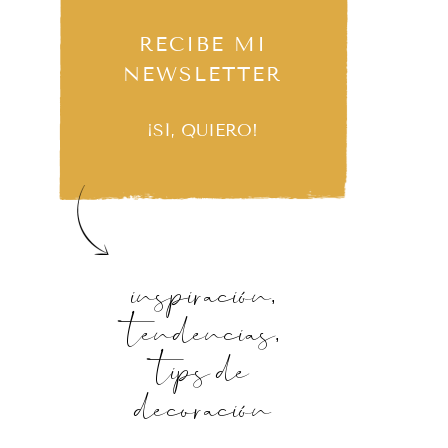
RECIBE MI
NEWSLETTER
¡SÍ, QUIERO!
inspiración,
tendencias,
tips de
decoración