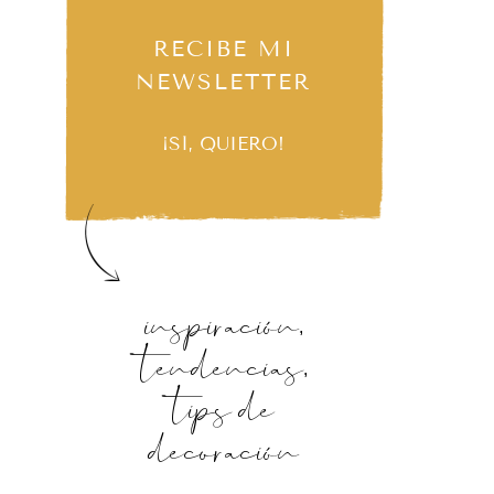
RECIBE MI
NEWSLETTER
¡SÍ, QUIERO!
inspiración,
tendencias,
tips de
decoración