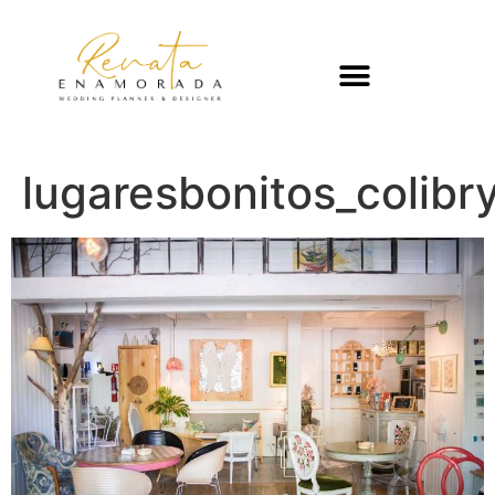
lugaresbonitos_colib