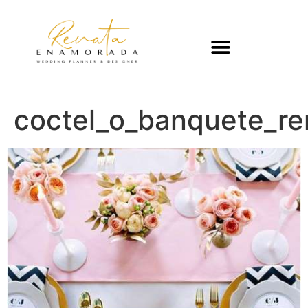
coctel_o_banquete_r